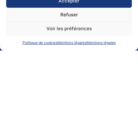
Accepter
Embarquez dans le transport maritime à la voile.
Refuser
Une solution logistique efficace, compétitive et responsable
Voir les préférences
Politique de cookies
Mentions légales
Mentions légales
Offre passager
Offres Fret
Contact Info
2 rue Tournefort
44000 Nantes
France
+33(0) 9.81.23.16.37
contact@neoline.eu