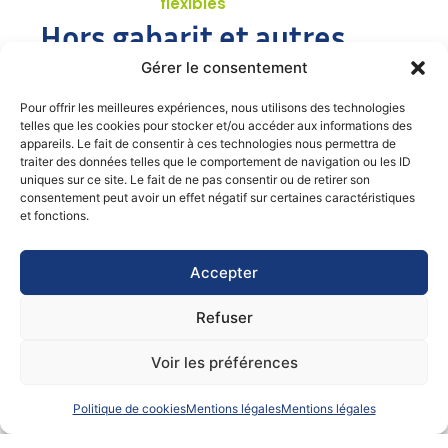
flexibles
Hors gabarit et autres
formats
Gérer le consentement
Pour offrir les meilleures expériences, nous utilisons des technologies
Neoliner Origin a été optimisé pour apporter des
telles que les cookies pour stocker et/ou accéder aux informations des
capacités hors-gabarit inédites en transatlantique.
appareils. Le fait de consentir à ces technologies nous permettra de
traiter des données telles que le comportement de navigation ou les ID
Pour toute marchandise lourde ou encombrante,
uniques sur ce site. Le fait de ne pas consentir ou de retirer son
notre équipe opérations est à votre écoute pour vous
consentement peut avoir un effet négatif sur certaines caractéristiques
proposer des solutions logistiques sûres, sécurisées,
et fonctions.
et adaptées à votre fret.
Accepter
Capacité de chargement hors dimensions :
jusqu’à 9,80 m (hauteur) et jusqu’à 12,60 m
Refuser
(largeur) et
jusqu’à 200 tonnes par unité (selon longueur du
Voir les préférences
convoi)
Politique de cookies
Mentions légales
Mentions légales