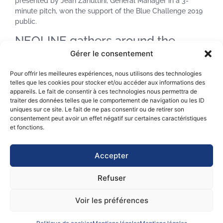
presented by Jean Zanuttini, General Manager in a 3-
minute pitch, won the support of the Blue Challenge 2019
public.
NEOLINE gathers around the
energy transition of maritime
Gérer le consentement
transport!
Pour offrir les meilleures expériences, nous utilisons des technologies
telles que les cookies pour stocker et/ou accéder aux informations des
Thank you all for your support.
appareils. Le fait de consentir à ces technologies nous permettra de
traiter des données telles que le comportement de navigation ou les ID
uniques sur ce site. Le fait de ne pas consentir ou de retirer son
consentement peut avoir un effet négatif sur certaines caractéristiques
et fonctions.
Accepter
Plus d’infos sur le site du Pôle Mer Bretagne Atlantique :
Refuser
Voir les préférences