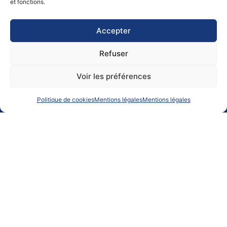
et fonctions.
Accepter
Refuser
Embarquez dans le transport maritime à la voile.
Voir les préférences
Une solution logistique efficace, compétitive et responsable
Politique de cookies
Mentions légales
Mentions légales
Offre passager
Offres Fret
Contact Info
2 rue Tournefort
44000 Nantes