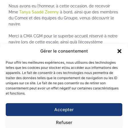
Nous avons eu l’honneur, à cette occasion, de recevoir
Mme
Tanya Saadé Zeenny
à bord, ainsi que des membres
du Comex et des équipes du Groupe, venus découvrir le
navire.
Merci à CMA CGM pour le superbe accueil réservé à notre
navire lors de cette escale, ainsi qu’à l’écosystème
maritime marseillais, dont nous avons eu le plaisir de
Gérer le consentement
rencontrer plusieurs membres.
Pour offrir les meilleures expériences, nous utilisons des technologies
Neoliner Origin a repris la mer en direction de
Nantes-Saint
telles que les cookies pour stocker et/ou accéder aux informations des
Nazaire Port
pour charger le fret qui ira ensuite à Saint-
appareils. Le fait de consentir à ces technologies nous permettra de
traiter des données telles que le comportement de navigation ou les ID
Pierre et aux US. Il quittera donc dans les prochains jours
uniques sur ce site. Le fait de ne pas consentir ou de retirer son
la méditerranée pour rejoindre, enfin, l’océan Atlantique.
consentement peut avoir un effet négatif sur certaines caractéristiques
et fonctions.
Accepter
Refuser