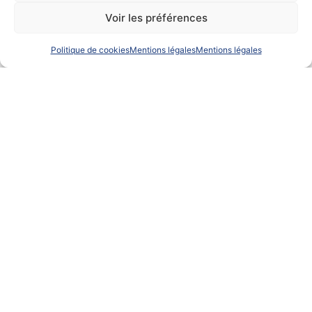
Voir les préférences
Politique de cookies
Mentions légales
Mentions légales
NEOLINER ORIGIN MARSEILLE CMA
Précédent
Suivant
Embarquez dans le transport maritime à la voile.