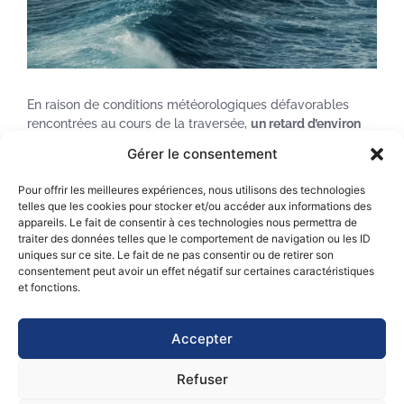
En raison de conditions météorologiques défavorables
rencontrées au cours de la traversée,
un retard d’environ
24 heures est anticipé sur le planning
.
Gérer le consentement
Vous trouverez ci-dessous les
ETA mis à jour
pour les
Pour offrir les meilleures expériences, nous utilisons des technologies
prochaines escales :
telles que les cookies pour stocker et/ou accéder aux informations des
appareils. Le fait de consentir à ces technologies nous permettra de
ETA Saint-Pierre-et-Miquelon (SPM)
:
04/12/2025, à
traiter des données telles que le comportement de navigation ou les ID
12h00
(heure locale UTC-3)
uniques sur ce site. Le fait de ne pas consentir ou de retirer son
ETA Baltimore
:
09/12/2025, à 07h00
(heure locale UTC-
consentement peut avoir un effet négatif sur certaines caractéristiques
5)
et fonctions.
Accepter
Précédent
Suivant
Refuser