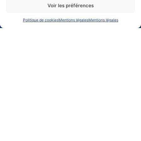
Voir les préférences
Politique de cookies
Mentions légales
Mentions légales
Embarquez dans le transport maritime à la voile.
Une solution logistique efficace, compétitive et responsable
Offre passager
Offres Fret
Contact Info