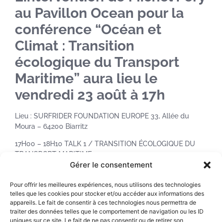
au Pavillon Ocean pour la
conférence “Océan et
Climat : Transition
écologique du Transport
Maritime” aura lieu le
vendredi 23 août à 17h
Lieu : SURFRIDER FOUNDATION EUROPE 33, Allée du
Moura – 64200 Biarritz
17H00 – 18H10 TALK 1 / TRANSITION ÉCOLOGIQUE DU
TRANSPORT MARITIME
Gérer le consentement
Modéré par Eric BANEL, Vice-Président – Plateforme
Océan & Climat, et Directeur interrégional de la mer Sud-
Pour offrir les meilleures expériences, nous utilisons des technologies
Atlantique
telles que les cookies pour stocker et/ou accéder aux informations des
appareils. Le fait de consentir à ces technologies nous permettra de
Jacques GERAULT, Conseiller institutionnel pour la
traiter des données telles que le comportement de navigation ou les ID
politique maritime – CMA CGM
uniques sur ce site. Le fait de ne pas consentir ou de retirer son