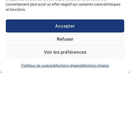
Commandant Michel PÉRY, Président –
NEOLINE
consentement peut avoir un effet négatif sur certaines caractéristiques
Antidia CITORES, Spécialiste Transport Maritime – Surf
et fonctions.
rider Foundation Europe
David BOLDUC, Directeur général – Alliance Verte
Accepter
Suivez l’évènement en streaming sur :
https://www.youtube.com/watch?v=ixj7e2Fq3H
Refuser
Voir les préférences
Programme complet PAVILLON OCEAN SURFRIDER
FOUNDATION EUROPE – OCEAN CALL FOR G7
Politique de cookies
Mentions légales
Mentions légales