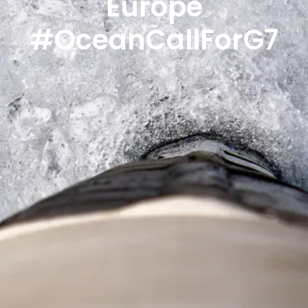
Europe
#OceanCallForG7