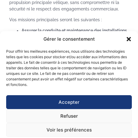
propulsion principale vélique, sans compromettre ni la
sécurité ni le respect des engagements commerciaux.
Vos missions principales seront les suivantes :
Assurer la conduite et maintenance des installations
techniques, en toute sécurité et dans la meilleure
Gérer le consentement
performance énergétique sous la responsabilité du
Chef Mécanicien :
Pour offrir les meilleures expériences, nous utilisons des technologies
Gréement
telles que les cookies pour stocker et/ou accéder aux informations des
appareils. Le fait de consentir à ces technologies nous permettra de
Chaîne propulsive
traiter des données telles que le comportement de navigation ou les ID
Production électrique
uniques sur ce site. Le fait de ne pas consentir ou de retirer son
Équipement RoRo
consentement peut avoir un effet négatif sur certaines caractéristiques
Auxiliaires
et fonctions.
Participer activement à l’expérimentation liée à la
propulsion principale vélique
Accepter
Appliquer le code ISM, le code ISPS et la politique
qualité-environnement à bord
Refuser
Vos compétences
Voir les préférences
techniques :