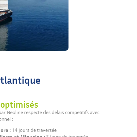
atlantique
 optimisés
ar Neoline respecte des délais compétitifs avec
onnel :
ore :
14 jours de traversée
Pierre-et-Miquelon :
8 jours de traversée