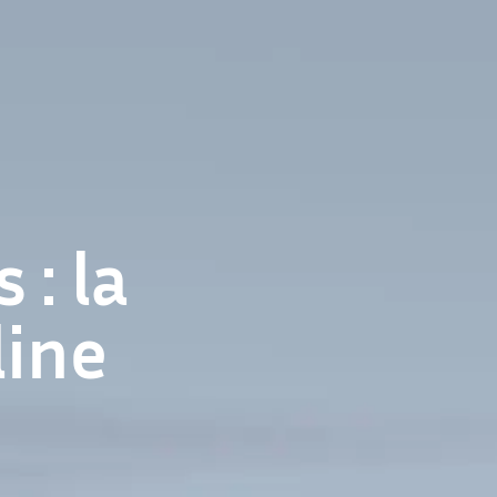
: la
line