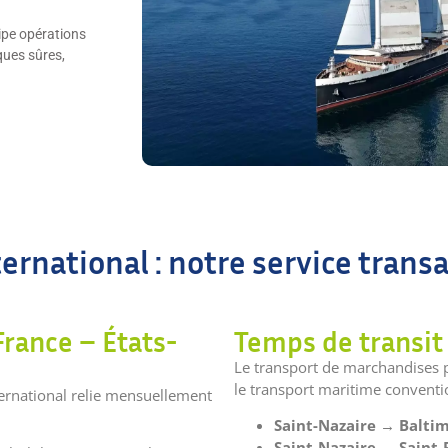
ipe opérations
ques sûres,
rnational : notre service trans
France – États-
Temps de transit
Le transport de marchandises p
le transport maritime conventi
ernational relie mensuellement
Saint-Nazaire → Baltim
Saint-Nazaire → Saint-