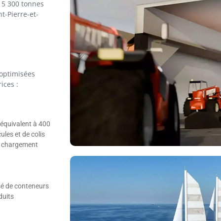
à 5 300 tonnes
t-Pierre-et-
 optimisées
ices :
 équivalent à 400
ules et de colis
e chargement
sé de conteneurs
duits