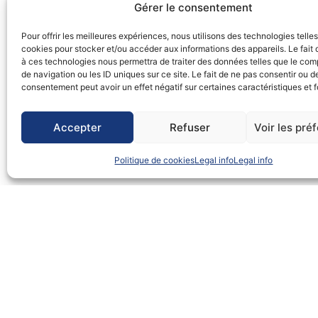
Gérer le consentement
Pour offrir les meilleures expériences, nous utilisons des technologies telle
cookies pour stocker et/ou accéder aux informations des appareils. Le fait 
à ces technologies nous permettra de traiter des données telles que le co
de navigation ou les ID uniques sur ce site. Le fait de ne pas consentir ou de
consentement peut avoir un effet négatif sur certaines caractéristiques et f
Accepter
Refuser
Voir les pré
Politique de cookies
Legal info
Legal info
Come meet us 👋
🤝 Part of the Neoline team will be present at the international
Bre
Grand Ouest port collective.
🌐 This exhibition is a leading international platform for logistics pr
⛵ An opportunity to showcase our first sail-powered main propulsio
discover the latest innovations and best practices in the field of 
🔍 For more information, feel free to contact
Madeleine Poulin
, Sa