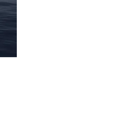
ing the
to