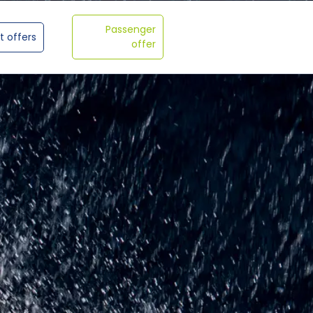
Passenger
t offers
offer