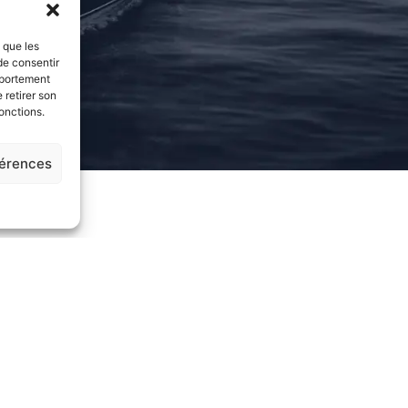
s que les
de consentir
mportement
 retirer son
onctions.
férences
akbulk Events & Media
exhibition at the
oPORTunity
booth, represent
ofessionals.
n cargo ship currently under construction, the Neoliner Origin, and 
heavy and oversized cargo transport.
les Manager at
NEOLINE
.